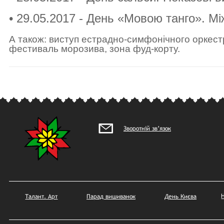
• 29.05
.2017
- День «Мовою танго». Мі
А також: виступ естрадно-симфонічного оркестр
фестиваль
морозива, зона фуд-корту.
Зворотній зв’язок
Талант. Арт
Парад вишиванок
День Києва